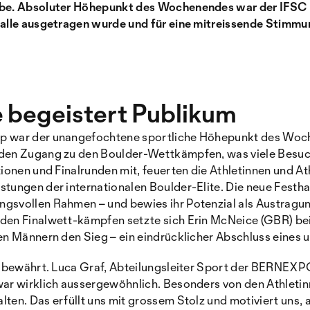
obe. Absoluter Höhepunkt des Wochenendes war der IFSC 
halle ausgetragen wurde und für eine mitreissende Stimmu
e begeistert Publikum
p war der unangefochtene sportliche Höhepunkt des Woch
 den Zugang zu den Boulder-Wettkämpfen, was viele Besuc
tionen und Finalrunden mit, feuerten die Athletinnen und At
stungen der internationalen Boulder-Elite. Die neue Festh
gsvollen Rahmen – und bewies ihr Potenzial als Austragun
den Finalwett-kämpfen setzte sich Erin McNeice (GBR) be
en Männern den Sieg – ein eindrücklicher Abschluss eines 
r bewährt. Luca Graf, Abteilungsleiter Sport der BERNEXPO
war wirklich aussergewöhnlich. Besonders von den Athletin
ten. Das erfüllt uns mit grossem Stolz und motiviert uns, a