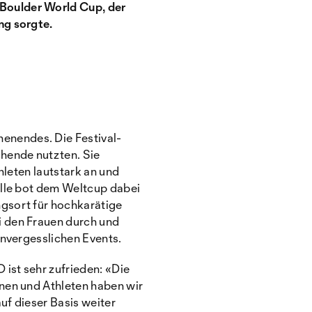
Boulder World Cup, der
ng sorgte.
enendes. Die Festival-
hende nutzten. Sie
hleten lautstark an und
alle bot dem Weltcup dabei
gsort für hochkarätige
i den Frauen durch und
unvergesslichen Events.
 ist sehr zufrieden: «Die
nen und Athleten haben wir
uf dieser Basis weiter