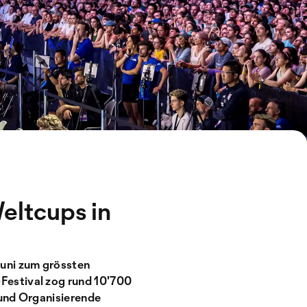
eltcups in
uni zum grössten
Festival zog rund 10'700
 und Organisierende